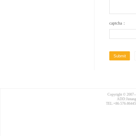
captcha：
Copyright © 2007--
ADD:Jintang R
TEL:+86-576-864450