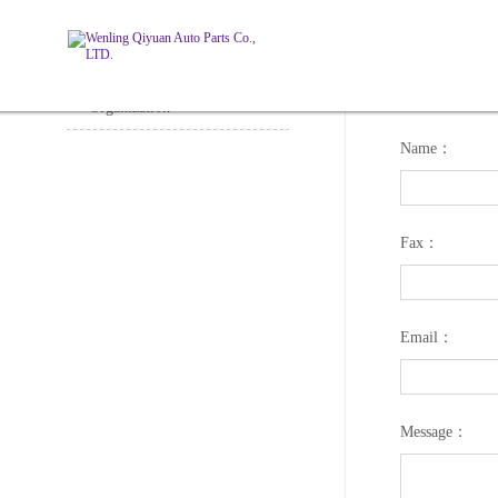
ADD：
J
Glories
Sales Network
CONTACT 
Organization
Name：
Fax：
Email：
Message：